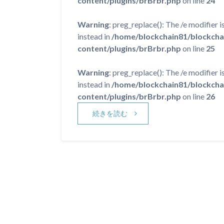
content/plugins/brBrbr.php
on line
24
Warning
: preg_replace(): The /e modifier 
instead in
/home/blockchain81/blockcha
content/plugins/brBrbr.php
on line
25
Warning
: preg_replace(): The /e modifier 
instead in
/home/blockchain81/blockcha
content/plugins/brBrbr.php
on line
26
続きを読む