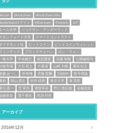
タグ
bitcoin
blockchain
blockchain.info
blockchainログイン
Ethereum
Fintech
IoT
エール大学
ジョナサン・アンダーウッド
スタンフォード大学
スマートコントラクト
ダイヤモンド社
ビットコイン
ビットコインウォレット
フィンテック
ブロックチェーン
ロン・ウォン
一橋大学
中央銀行
仮想通貨
佐藤 智陽
公開鍵暗号
分散市場
大石 哲之
大蔵省
山崎 大輔
廣末 紀之
後藤 あつし
所有権
斉藤 賢爾
日経BP
暗号理論
書籍
朝山 貴生
杉井 靖典
東京大学
東 晃慈
栗元 憲一
芝 章浩
通貨革命
野口 悠紀雄
金融資産
金融革命
電子署名
馬渕 邦美
アーカイブ
2016年12月