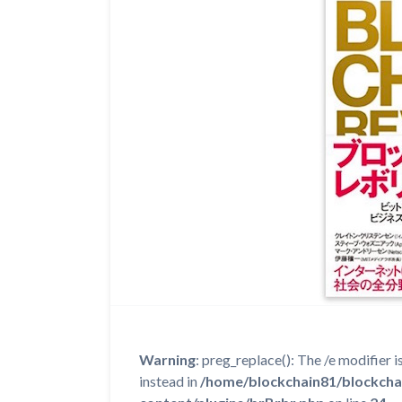
Warning
: preg_replace(): The /e modifier 
instead in
/home/blockchain81/blockcha