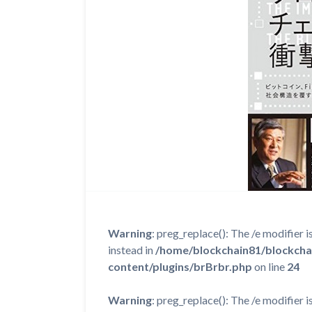
Warning
: preg_replace(): The /e modifier 
instead in
/home/blockchain81/blockcha
content/plugins/brBrbr.php
on line
24
Warning
: preg_replace(): The /e modifier 