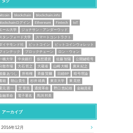
タグ
bitcoin
blockchain
blockchain.info
blockchainログイン
Ethereum
Fintech
IoT
エール大学
ジョナサン・アンダーウッド
スタンフォード大学
スマートコントラクト
ダイヤモンド社
ビットコイン
ビットコインウォレット
フィンテック
ブロックチェーン
ロン・ウォン
一橋大学
中央銀行
仮想通貨
佐藤 智陽
公開鍵暗号
分散市場
大石 哲之
大蔵省
山崎 大輔
廣末 紀之
後藤 あつし
所有権
斉藤 賢爾
日経BP
暗号理論
書籍
朝山 貴生
杉井 靖典
東京大学
東 晃慈
栗元 憲一
芝 章浩
通貨革命
野口 悠紀雄
金融資産
金融革命
電子署名
馬渕 邦美
アーカイブ
2016年12月